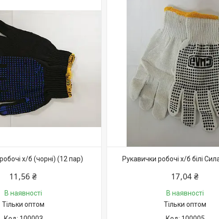
обочі х/б (чорні) (12 пар)
Рукавички робочі х/б білі Сила
11,56 ₴
17,04 ₴
В наявності
В наявності
Тільки оптом
Тільки оптом
100003
100005