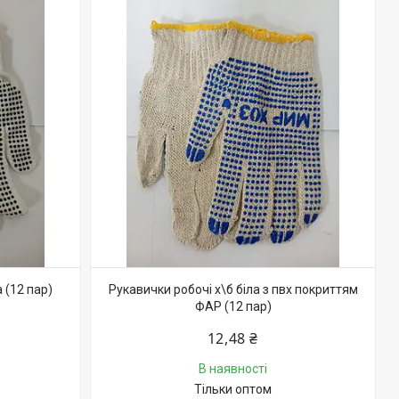
 (12 пар)
Рукавички робочі х\б біла з пвх покриттям
ФАР (12 пар)
12,48 ₴
В наявності
Тільки оптом