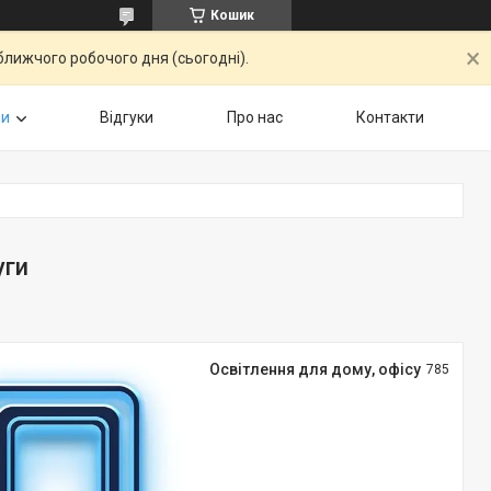
Кошик
ближчого робочого дня (сьогодні).
ри
Відгуки
Про нас
Контакти
уги
Освітлення для дому, офісу
785