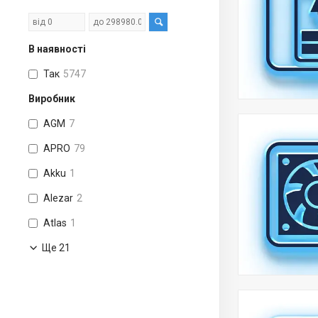
В наявності
Так
5747
Виробник
AGM
7
APRO
79
Akku
1
Alezar
2
Atlas
1
Ще 21