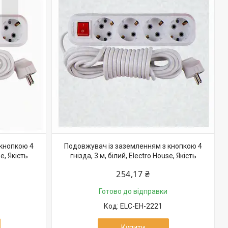
 кнопкою 4
Подовжувач із заземленням з кнопкою 4
se, Якість
гнізда, 3 м, білий, Electro House, Якість
254,17 ₴
Готово до відправки
ELC-EH-2221
Купити