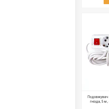
Подовжувач і
гнізда, 5 м ,