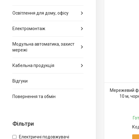
Освітлення для дому, офісу
Електромонтаж
Модульна автоматика, захист
мережі
Кабельна продукція
Відгуки
Мережевий філ
10 м, чорн
Повернення та обмін
Контактори
Го
Фільтри
Тумблери
Датчики руху
Електричні подовжувачі