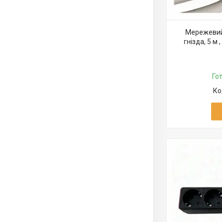
Мережевий 
гнізда, 5 м ,
Го