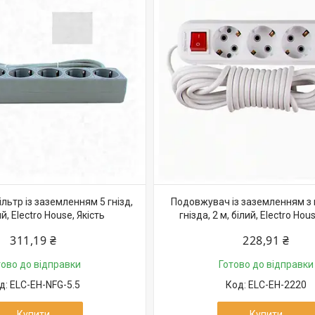
ьтр із заземленням 5 гнізд,
Подовжувач із заземленням з
ий, Electro House, Якість
гнізда, 2 м, білий, Electro Hou
311,19 ₴
228,91 ₴
тово до відправки
Готово до відправки
ELC-EH-NFG-5.5
ELC-EH-2220
Купити
Купити