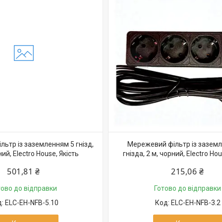
ьтр із заземленням 5 гнізд,
Мережевий фільтр із зазем
ий, Electro House, Якість
гнізда, 2 м, чорний, Electro Hou
501,81 ₴
215,06 ₴
тово до відправки
Готово до відправки
ELC-EH-NFB-5.10
ELC-EH-NFB-3.2