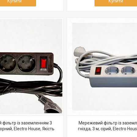
Купити
Купити
фільтр із заземленням 3
Мережевий фільтр із зазем
чорний, Electro House, Якість
гнізда, 3 м, сірий, Electro Hous