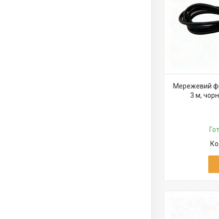
Мережевий філ
3 м, чорн
Го