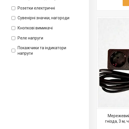
Індикатори
Розетки електричні
Кнопки, перемикачі
Сувенірні значки, нагороди
KNX автоматика
Кнопкові вимикачі
Реле напруги
Покажчики та індикатори
напруги
Мережевий 
гнізда, 3 м, 