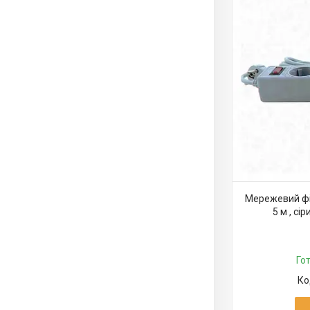
Мережевий філ
5 м , сір
Го