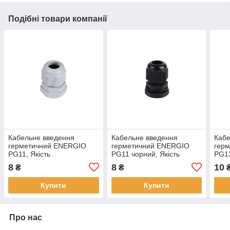
Подібні товари компанії
Кабельне введення
Кабельне введення
Кабе
герметичний ENERGIO
герметичний ENERGIO
гер
PG11, Якість
PG11 чорний, Якість
PG13
8
8
10
₴
₴
Купити
Купити
Про нас