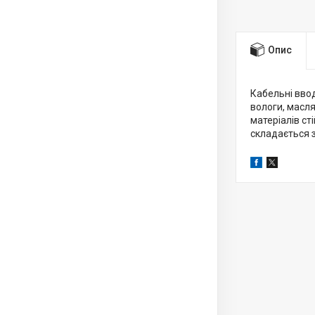
Опис
Кабельні ввод
вологи, масл
матеріалів ст
складається з