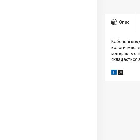
Опис
Кабельні ввод
вологи, масл
матеріалів ст
складається з