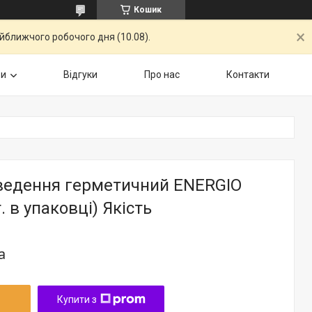
Кошик
айближчого робочого дня (10.08).
ри
Відгуки
Про нас
Контакти
ведення герметичний ENERGIO
. в упаковці) Якість
а
Купити з