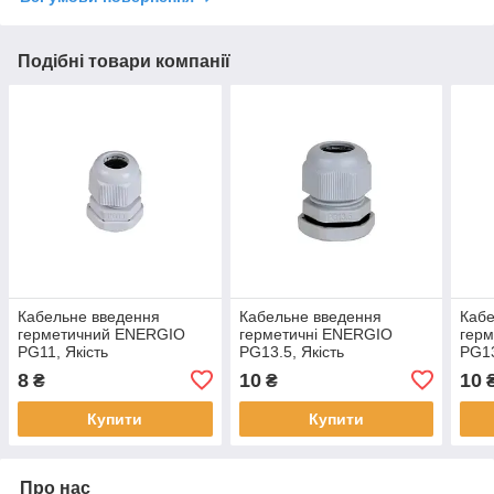
Подібні товари компанії
Кабельне введення
Кабельне введення
Кабе
герметичний ENERGIO
герметичні ENERGIO
гер
PG11, Якість
PG13.5, Якість
PG13
8
10
10
₴
₴
Купити
Купити
Про нас