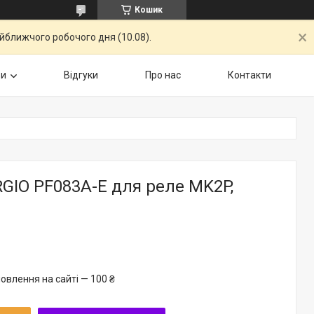
Кошик
айближчого робочого дня (10.08).
ри
Відгуки
Про нас
Контакти
GIO PF083A-E для реле MK2P,
овлення на сайті — 100 ₴