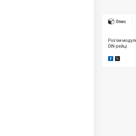
Опис
Роз'єм модул
DIN-рейці.