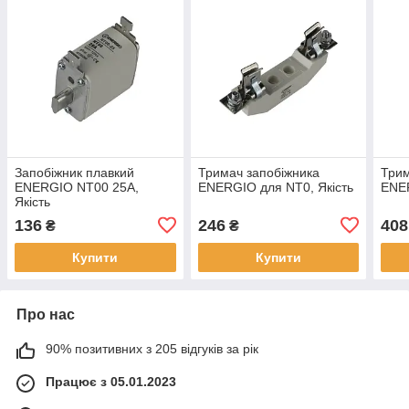
Запобіжник плавкий
Тримач запобіжника
Трим
ENERGIO NT00 25А,
ENERGIO для NT0, Якість
ENER
Якість
136
246
408
₴
₴
Купити
Купити
Про нас
90% позитивних з 205 відгуків за рік
Працює з 05.01.2023