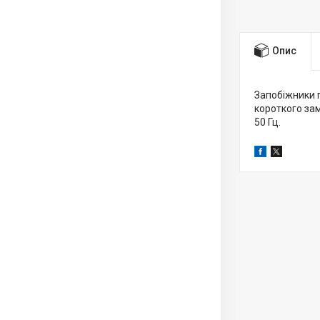
Опис
Запобіжники 
короткого за
50 Гц.