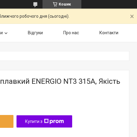
Кошик
ближчого робочого дня (сьогодні).
ри
Відгуки
Про нас
Контакти
плавкий ENERGIO NT3 315А, Якість
Купити з