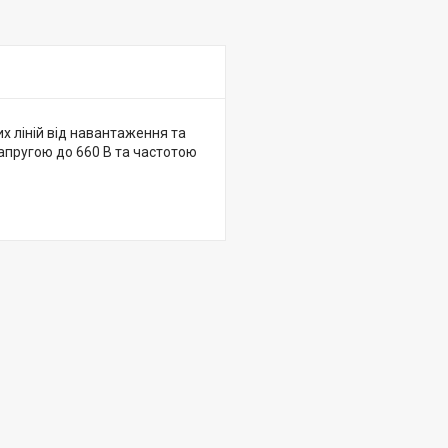
х ліній від навантаження та
пругою до 660 В та частотою