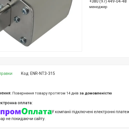
+380 (97) 449-04-48
менеджер
дправки
Код:
ENR-NT3-315
повернення товару протягом 14 днів
за домовленістю
У компанії підключені електронні плате
вар не покидаючи сайту.