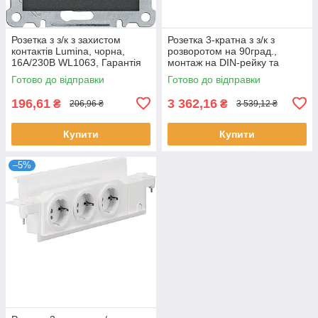
Розетка з з/к з захистом
Розетка 3-кратна з з/к з
контактів Lumina, чорна,
розворотом на 90град.,
16А/230В WL1063, Гарантія
монтаж на DIN-рейку та
плиту VZ00AS, Гарантія
Готово до відправки
Готово до відправки
196,61
3 362,16
₴
₴
206,96 ₴
3 539,12 ₴
Купити
Купити
–5%