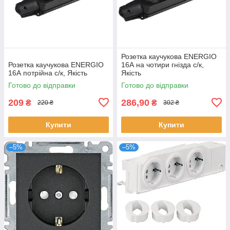
Розетка каучукова ENERGIO
Розетка каучукова ENERGIO
16А на чотири гнізда с/к,
16А потрійна с/к, Якість
Якість
Готово до відправки
Готово до відправки
209
286,90
₴
₴
220 ₴
302 ₴
Купити
Купити
–5%
–5%