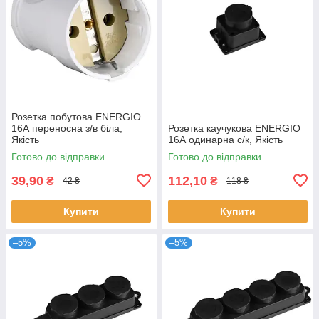
Розетка побутова ENERGIO
16А переносна з/в біла,
Розетка каучукова ENERGIO
Якість
16А одинарна с/к, Якість
Готово до відправки
Готово до відправки
39,90
112,10
₴
₴
42 ₴
118 ₴
Купити
Купити
–5%
–5%