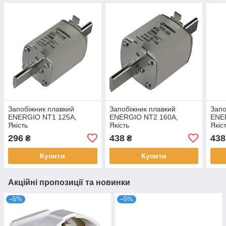
Запобіжник плавкий
Запобіжник плавкий
Запо
ENERGIO NT1 125А,
ENERGIO NT2 160А,
ENE
Якість
Якість
Якіс
296
438
438
₴
₴
Купити
Купити
Акційні пропозиції та новинки
–5%
–5%