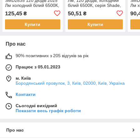
SMD2835 120 діодів 2025
Лм, 120 діодів, холодний
SMD2
Лм холодний білий 6500К,
білий 6500К, серія Shade,
Лм х
серія Architect, гарантія 3
гарантія 2 роки, Electro
сері
125,45
50,51
90,
₴
₴
роки, Electro House, Якість
House, Якість
роки
Купити
Купити
Про нас
90% позитивних з 205 відгуків за рік
Працює з 05.01.2023
м. Київ
Бородянський провулок, 3, Київ, 02000, Київ, Україна
Контакти
Сьогодні вихідний
Показати весь графік роботи
Про нас