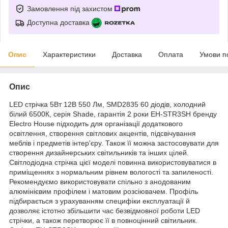
Замовлення під захистом
Доступна доставка
Опис
Характеристики
Доставка
Оплата
Умови п
Опис
LED стрічка 5Вт 12В 550 Лм, SMD2835 60 діодів, холодний
білий 6500К, серія Shade, гарантія 2 роки EH-STR3SH бренду
Electro House підходить для організації додаткового
освітлення, створення світлових акцентів, підсвічування
меблів і предметів інтер'єру. Також її можна застосовувати для
створення дизайнерських світильників та інших цілей.
Світлодіодна стрічка цієї моделі повинна використовуватися в
приміщеннях з нормальним рівнем вологості та запиленості.
Рекомендуємо використовувати спільно з анодованим
алюмінієвим профілем і матовим розсіювачем. Профіль
підбирається з урахуванням специфіки експлуатації й
дозволяє істотно збільшити час безвідмовної роботи LED
стрічки, а також перетворює її в повноцінний світильник.