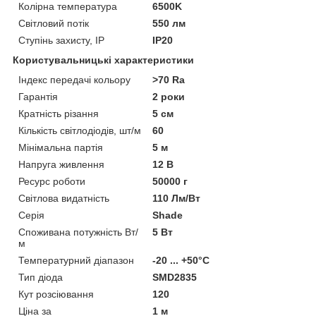
Колірна температура
6500K
Світловий потік
550 лм
Ступінь захисту, IP
IP20
Користувальницькі характеристики
Індекс передачі кольору
>70 Ra
Гарантія
2 роки
Кратність різання
5 см
Кількість світлодіодів, шт/м
60
Мінімальна партія
5 м
Напруга живлення
12 В
Ресурс роботи
50000 г
Світлова видатність
110 Лм/Вт
Серія
Shade
Споживана потужність Вт/
5 Вт
м
Температурний діапазон
-20 ... +50°С
Тип діода
SMD2835
Кут розсіювання
120
Ціна за
1 м