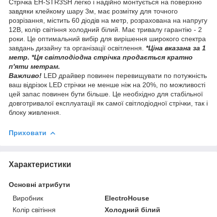
Стрічка EH-STR3SH легко і надійно монтується на поверхню
завдяки клейкому шару 3м, має розмітку для точного
розрізання, містить 60 діодів на метр, розрахована на напругу
12В, колір світіння холодний білий. Має тривалу гарантію - 2
роки. Це оптимальний вибір для вирішення широкого спектра
завдань дизайну та організації освітлення.
*Ціна вказана за 1
метр. *Ця світлодіодна стрічка продається кратно
п'яти метрам.
Важливо!
LED драйвер повинен перевищувати по потужність
ваш відрізок LED стрічки не менше ніж на 20%, по можливості
цей запас повинен бути більше. Це необхідно для стабільної
довготривалої експлуатації як самої світлодіодної стрічки, так і
блоку живлення.
Приховати
Характеристики
Основні атрибути
Виробник
ElectroHouse
Колір світіння
Холодний білий