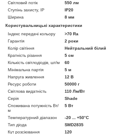
Світловий потік
550 лм
Ступінь захисту, IP
IP20
Ширина
8 мм
Користувальницькі характеристики
Індекс передачі кольору
>70 Ra
Гарантія
2 роки
Колір світіння
Нейтральний білий
Кратність різання
5 см
Кількість світлодіодів, шт/м
60
Мінімальна партія
5 м
Напруга живлення
12 В
Ресурс роботи
50000 г
Світлова видатність
110 Лм/Вт
Серія
Shade
Споживана потужність Вт/
5 Вт
м
Температурний діапазон
-20 ... +50°С
Тип діода
SMD2835
Кут розсіювання
120