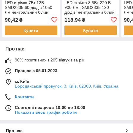
LED стрічка 7Вт 12В
LED стрічка 8,5Вт 220 В
LED 
SMD2835 60 діодів 1050
900 Лм , SMD2835 120
SMD2
Лм нейтральний білий
діодів, нейтральний білий
Лм н
4000К, серія Architect,
4000К, серія Shade,
4000
90,42
118,94
90,
₴
₴
гарантія 3 роки, Electro
гарантія 2 роки, Electro
гара
House, Якість
House,
Hous
Купити
Купити
Про нас
90% позитивних з 205 відгуків за рік
Працює з 05.01.2023
м. Київ
Бородянський провулок, 3, Київ, 02000, Київ, Україна
Контакти
Сьогодні працює з 10:00 до 18:00
Показати весь графік роботи
Про нас