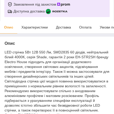
Замовлення під захистом
Доступна доставка
Опис
Характеристики
Доставка
Оплата
Умови п
Опис
LED стрічка 5Вт 12В 550 Лм, SMD2835 60 діодів, нейтральний
білий 4000К, серія Shade, гарантія 2 роки EH-STR2SH бренду
Electro House підходить для організації додаткового
освітлення, створення світлових акцентів, підсвічування
меблів і предметів інтер'єру. Також її можна застосовувати для
створення дизайнерських світильників та інших цілей.
Світлодіодна стрічка цієї моделі повинна використовуватися в
приміщеннях з нормальним рівнем вологості та запиленості.
Рекомендуємо використовувати спільно з анодованим
алюмінієвим профілем і матовим розсіювачем. Профіль
підбирається з урахуванням специфіки експлуатації й
дозволяє істотно збільшити час безвідмовної роботи LED
стрічки, а також перетворює її в повноцінний світильник.