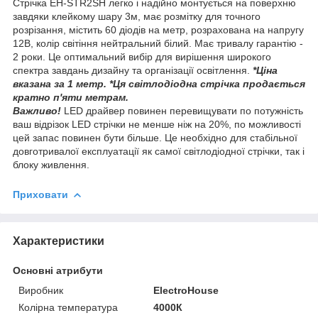
Стрічка EH-STR2SH легко і надійно монтується на поверхню
завдяки клейкому шару 3м, має розмітку для точного
розрізання, містить 60 діодів на метр, розрахована на напругу
12В, колір світіння нейтральний білий. Має тривалу гарантію -
2 роки. Це оптимальний вибір для вирішення широкого
спектра завдань дизайну та організації освітлення.
*Ціна
вказана за 1 метр. *Ця світлодіодна стрічка продається
кратно п'яти метрам.
Важливо!
LED драйвер повинен перевищувати по потужність
ваш відрізок LED стрічки не менше ніж на 20%, по можливості
цей запас повинен бути більше. Це необхідно для стабільної
довготривалої експлуатації як самої світлодіодної стрічки, так і
блоку живлення.
Приховати
Характеристики
Основні атрибути
Виробник
ElectroHouse
Колірна температура
4000К