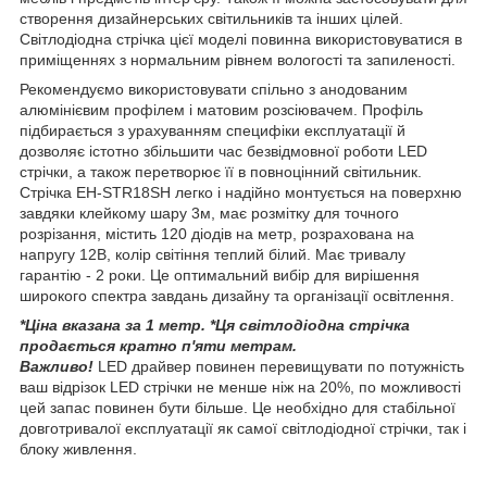
створення дизайнерських світильників та інших цілей.
Світлодіодна стрічка цієї моделі повинна використовуватися в
приміщеннях з нормальним рівнем вологості та запиленості.
Рекомендуємо використовувати спільно з анодованим
алюмінієвим профілем і матовим розсіювачем. Профіль
підбирається з урахуванням специфіки експлуатації й
дозволяє істотно збільшити час безвідмовної роботи LED
стрічки, а також перетворює її в повноцінний світильник.
Стрічка EH-STR18SH легко і надійно монтується на поверхню
завдяки клейкому шару 3м, має розмітку для точного
розрізання, містить 120 діодів на метр, розрахована на
напругу 12В, колір світіння теплий білий. Має тривалу
гарантію - 2 роки. Це оптимальний вибір для вирішення
широкого спектра завдань дизайну та організації освітлення.
*Ціна вказана за 1 метр. *Ця світлодіодна стрічка
продається кратно п'яти метрам.
Важливо!
LED драйвер повинен перевищувати по потужність
ваш відрізок LED стрічки не менше ніж на 20%, по можливості
цей запас повинен бути більше. Це необхідно для стабільної
довготривалої експлуатації як самої світлодіодної стрічки, так і
блоку живлення.