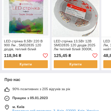
LED стрічка 8,5Вт 220 В
LED стрічка 13,5Вт 12В
LED 
900 Лм , SMD2835 120
SMD2835 120 діодів 2025
Лм, 
діодів, теплий білий
Лм теплий білий 3000K,
нейт
3000K, серія Shade,
серія Architect, гарантія 3
сері
118,94
125,45
48,
₴
₴
гарантія 2 роки, Electro
роки, Electro House, Якість
роки
House, Якість
Купити
Купити
Про нас
90% позитивних з 205 відгуків за рік
Працює з 05.01.2023
м. Київ
Бородянський провулок, 3, Київ, 02000, Київ, Україна