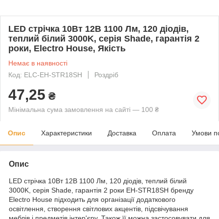
LED стрічка 10Вт 12В 1100 Лм, 120 діодів,
теплий білий 3000K, серія Shade, гарантія 2
роки, Electro House, Якість
Немає в наявності
Код: ELC-EH-STR18SH
Роздріб
47,25
₴
Мінімальна сума замовлення на сайті — 100 ₴
Опис
Характеристики
Доставка
Оплата
Умови п
Опис
LED стрічка 10Вт 12В 1100 Лм, 120 діодів, теплий білий
3000K, серія Shade, гарантія 2 роки EH-STR18SH бренду
Electro House підходить для організації додаткового
освітлення, створення світлових акцентів, підсвічування
меблів і предметів інтер'єру. Також її можна застосовувати для