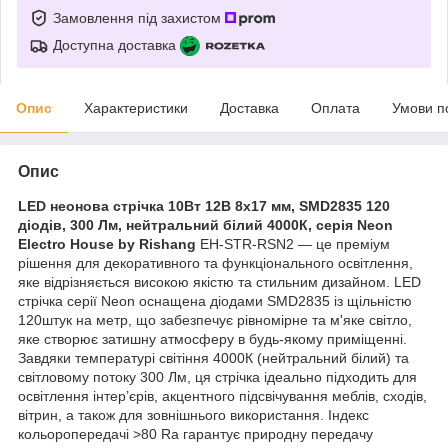
Замовлення під захистом
Доступна доставка
Опис
Характеристики
Доставка
Оплата
Умови п
Опис
LED неонова стрічка 10Вт 12В 8х17 мм, SMD2835 120
діодів, 300 Лм, нейтральний білий 4000К, серія Neon
Electro House by Rishang
EH-STR-RSN2 — це преміум
рішення для декоративного та функціонального освітлення,
яке відрізняється високою якістю та стильним дизайном. LED
стрічка серії Neon оснащена діодами SMD2835 із щільністю
120штук на метр, що забезпечує рівномірне та м'яке світло,
яке створює затишну атмосферу в будь-якому приміщенні.
Завдяки температурі світіння 4000К (нейтральний білий) та
світловому потоку 300 Лм, ця стрічка ідеально підходить для
освітлення інтер’єрів, акцентного підсвічування меблів, сходів,
вітрин, а також для зовнішнього використання. Індекс
кольоропередачі >80 Ra гарантує природну передачу