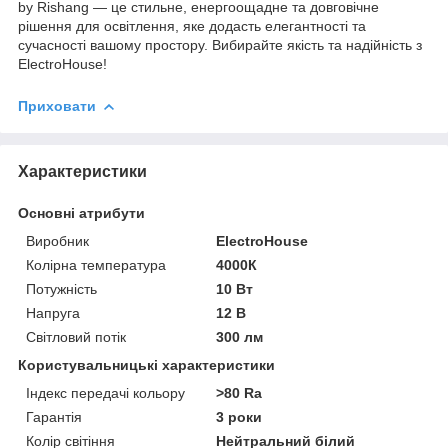
by Rishang — це стильне, енергоощадне та довговічне
рішення для освітлення, яке додасть елегантності та
сучасності вашому простору. Вибирайте якість та надійність з
ElectroHouse!
Приховати
Характеристики
Основні атрибути
Виробник
ElectroHouse
Колірна температура
4000К
Потужність
10 Вт
Напруга
12 В
Світловий потік
300 лм
Користувальницькі характеристики
Індекс передачі кольору
>80 Ra
Гарантія
3 роки
Колір світіння
Нейтральний білий