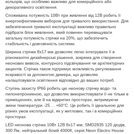
кольорів, що особливо важливо для комерційного або
декоративного освітлення.
Споживана потужність 10Вт при живленні від 12В робить її
енергоефективним вибором для тривалого використання. Для
забезпечення тривалої експлуатації важливо правильно
підібрати блок живлення, який повинен перевищувати
загальну потужність стрічки на 20%, що забезпечить
стабільність і довговічність системи.
Ширина стрічки 8х17 мм дозволяє легко інтегрувати її в
різноманітні дизайнерські рішення, зокрема для створення
неонових вивісок, контурного підсвічування чи архітектурних
акцентів. Стрічка також підтримує можливість регулювання
яскравості за допомогою димера, що дозволяє
налаштовувати освітлення відповідно до ваших потреб.
Ступінь захисту IP66 робить цю неонову стрічку водо- та
пилонепроникною, що дозволяє використовувати її не тільки в
приміщеннях, але й на відкритих просторах, витримуючи
зміни температури -25 ... +60°С. Це робить її ідеальною для
різних умов експлуатації, як у житлових, так і в комерційних
просторах.
LED неонова стрічка 10Вт 12В 8х17 мм, SMD2835 120 діодів,
300 Лм, нейтральний білий 4000К, серія Neon Electro House