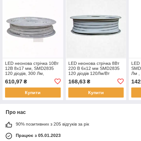
LED неонова стрічка 10Вт
LED неонова стрічка 8Вт
LED 
12В 8х17 мм, SMD2835
220 В 6х12 мм SMD2835
SMD2
120 діодів, 300 Лм,
120 діодів 120Лм/Вт
Лм ,
холодний білий 6500К,
нейтральний білий 4000К,
4000
610,97
168,63
142
₴
₴
серія Neon Electro House
серія Neon, гарантія 3
Elec
by Rishang,,
роки, Electro
Elec
Купити
Купити
Про нас
90% позитивних з 205 відгуків за рік
Працює з 05.01.2023