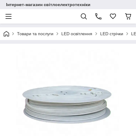
Інтернет-магазин світлоелектротехніки
Товари та послуги
LED освітлення
LED стрічки
LE