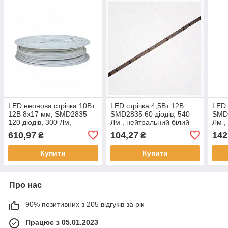
LED неонова стрічка 10Вт
LED стрічка 4,5Вт 12В
LED 
12В 8х17 мм, SMD2835
SMD2835 60 діодів, 540
SMD2
120 діодів, 300 Лм,
Лм , нейтральний білий
Лм ,
нейтральний білий 4000К,
4000К, серія Simple
сері
610,97
104,27
142
₴
₴
серія Neon Electro House
Electro House by Rishang,
by R
by Rishang,,
Electro House,
Якіс
Купити
Купити
Про нас
90% позитивних з 205 відгуків за рік
Працює з 05.01.2023