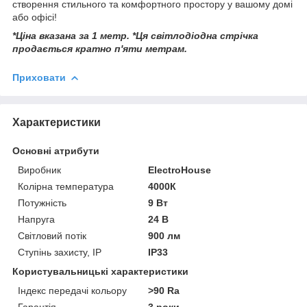
створення стильного та комфортного простору у вашому домі
або офісі!
*Ціна вказана за 1 метр. *Ця світлодіодна стрічка
продається кратно п'яти метрам.
Приховати
Характеристики
Основні атрибути
Виробник
ElectroHouse
Колірна температура
4000К
Потужність
9 Вт
Напруга
24 В
Світловий потік
900 лм
Ступінь захисту, IP
IP33
Користувальницькі характеристики
Індекс передачі кольору
>90 Ra
Гарантія
3 роки