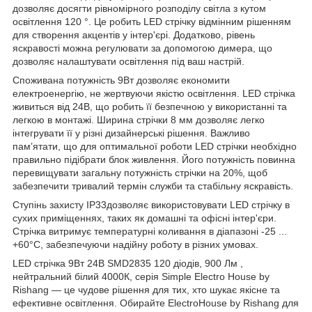
дозволяє досягти рівномірного розподілу світла з кутом
освітлення 120 °. Це робить LED стрічку відмінним рішенням
для створення акцентів у інтер'єрі. Додатково, рівень
яскравості можна регулювати за допомогою димера, що
дозволяє налаштувати освітлення під ваш настрій.
Споживана потужність 9Вт дозволяє економити
електроенергію, не жертвуючи якістю освітлення. LED стрічка
живиться від 24В, що робить її безпечною у використанні та
легкою в монтажі. Ширина стрічки 8 мм дозволяє легко
інтегрувати її у різні дизайнерські рішення. Важливо
пам’ятати, що для оптимальної роботи LED стрічки необхідно
правильно підібрати блок живлення. Його потужність повинна
перевищувати загальну потужність стрічки на 20%, щоб
забезпечити тривалий термін служби та стабільну яскравість.
Ступінь захисту IP33дозволяє використовувати LED стрічку в
сухих приміщеннях, таких як домашні та офісні інтер'єри.
Стрічка витримує температурні коливання в діапазоні -25 ...
+60°С, забезпечуючи надійну роботу в різних умовах.
LED стрічка 9Вт 24В SMD2835 120 діодів, 900 Лм ,
нейтральний білий 4000К, серія Simple Electro House by
Rishang — це чудове рішення для тих, хто шукає якісне та
ефективне освітлення. Обирайте ElectroHouse by Rishang для