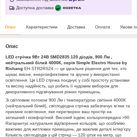
Доступна доставка
Опис
Характеристики
Доставка
Оплата
Умови п
Опис
LED стрічка 9Вт 24В SMD2835 120 діодів, 900 Лм ,
нейтральний білий 4000К, серія Simple Electro House by
Rishang
EH-STR2RS24 — це ідеальне рішення для тих, хто
шукає якісне, енергоефективне та зручне у використанні
освітлення. Ця LED стрічка поєднує у собі простоту установки
та високу надійність, що робить її чудовим вибором для
декоративного підсвічування різних приміщень.
Зі світловим потоком 900 Лм і температурою світіння 4000К
(нейтральний білий), світлодіодна стрічка забезпечує м'яке та
приємне освітлення, яке перетворює ваш простір на
затишний і комфортний. Високий індекс кольоропередачі >90
Raгарантує натуральне відтворення кольорів, що особливо
важливо для житлових приміщень, де важливі деталі інтер'єру.
Кількість світлодіодів у цій стрічці — 120 штук на метр, що