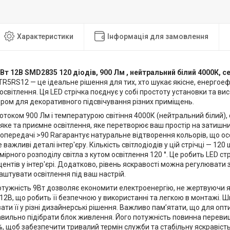
Характеристики
Інформація для замовлення
Вт 12В SMD2835 120 діодів, 900 Лм , нейтральний білий 4000К, се
R5RS12 — це ідеальне рішення для тих, хто шукає якісне, енергоеф
освітлення. Ця LED стрічка поєднує у собі простоту установки та висо
ром для декоративного підсвічування різних приміщень.
потоком 900 Лм і температурою світіння 4000К (нейтральний білий), 
яке та приємне освітлення, яке перетворює ваш простір на затишн
ропередачі >90 Raгарантує натуральне відтворення кольорів, що 
 важливі деталі інтер'єру. Кількість світлодіодів у цій стрічці — 12
мірного розподілу світла з кутом освітлення 120 °. Це робить LED с
ентів у інтер'єрі. Додатково, рівень яскравості можна регулюват
штувати освітлення під ваш настрій.
тужність 9Вт дозволяє економити електроенергію, не жертвуючи як
12В, що робить її безпечною у використанні та легкою в монтажі. 
вати її у різні дизайнерські рішення. Важливо пам’ятати, що для оп
авильно підібрати блок живлення. Його потужність повинна переви
%, щоб забезпечити тривалий термін служби та стабільну яскравість