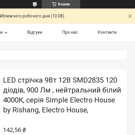
Кошик
айближчого робочого дня (10.08).
ри
Відгуки
Про нас
Контакти
LED стрічка 9Вт 12В SMD2835 120
діодів, 900 Лм , нейтральний білий
4000К, серія Simple Electro House
by Rishang, Electro House,
142,56 ₴