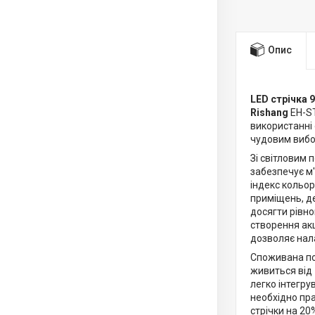
Опис
LED стрічка 9
Rishang
EH-ST
використанні 
чудовим вибо
Зі світловим 
забезпечує м'
індекс кольо
приміщень, де
досягти рівно
створення акц
дозволяє нала
Споживана по
живиться від 
легко інтегру
необхідно пр
стрічки на 20