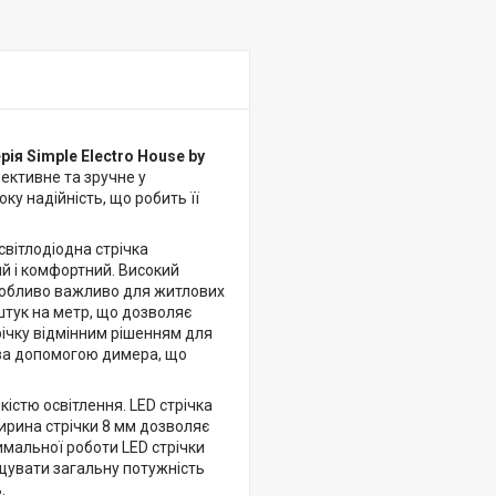
рія Simple Electro House by
ективне та зручне у
ку надійність, що робить її
світлодіодна стрічка
ий і комфортний. Високий
особливо важливо для житлових
0 штук на метр, що дозволяє
трічку відмінним рішенням для
и за допомогою димера, що
істю освітлення. LED стрічка
Ширина стрічки 8 мм дозволяє
тимальної роботи LED стрічки
щувати загальну потужність
.