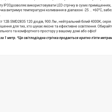
ту IP33дозволяє використовувати LED стрічку в сухих приміщеннях, 
річка витримує температурні коливання в діапазоні -25 ... +60°С, за
.
Вт 12В SMD2835 120 діодів, 900 Лм , нейтральний білий 4000К, серія 
ішення для тих, хто шукає якісне та ефективне освітлення. Обирайт
льного та комфортного простору у вашому домі або офісі!
 за 1 метр. *Ця світлодіодна стрічка продається кратно п'яти метра