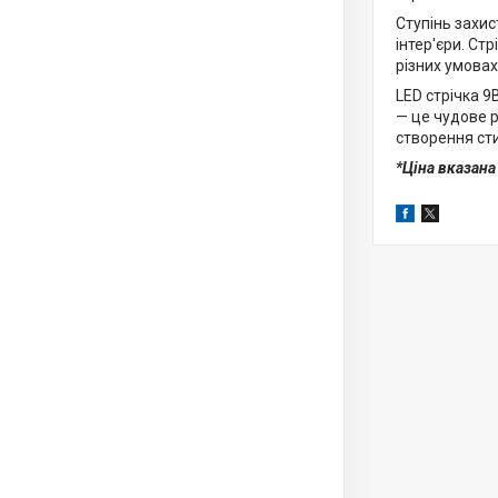
Ступінь захис
інтер'єри. Ст
різних умовах
LED стрічка 9
— це чудове р
створення сти
*Ціна вказана