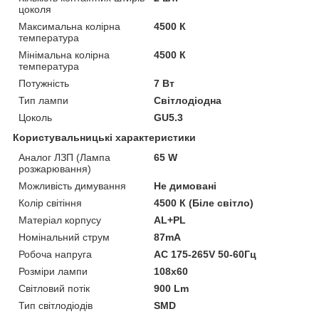
цоколя
Максимальна колірна
4500 К
температура
Мінімальна колірна
4500 К
температура
Потужність
7 Вт
Тип лампи
Світлодіодна
Цоколь
GU5.3
Користувальницькі характеристики
Аналог ЛЗП (Лампа
65 W
розжарювання)
Можливість димування
Не димовані
Колір світіння
4500 К (Біле світло)
Матеріал корпусу
AL+PL
Номінальний струм
87mA
Робоча напруга
AC 175-265V 50-60Гц
Розміри лампи
108x60
Світловий потік
900 Lm
Тип світлодіодів
SMD