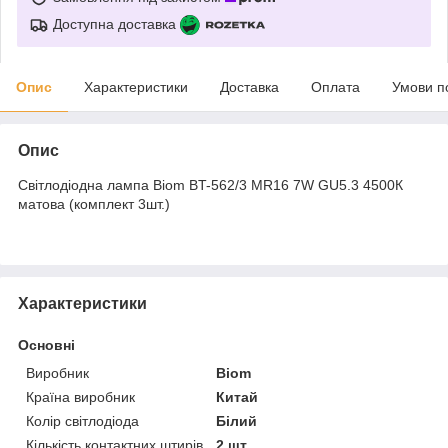
Доступна доставка
Опис
Характеристики
Доставка
Оплата
Умови п
Опис
Свiтлодiодна лампа Biom BT-562/3 MR16 7W GU5.3 4500К
матова (комплект 3шт.)
Характеристики
Основні
Виробник
Biom
Країна виробник
Китай
Колір світлодіода
Білий
Кількість контактних штирів
2 шт.