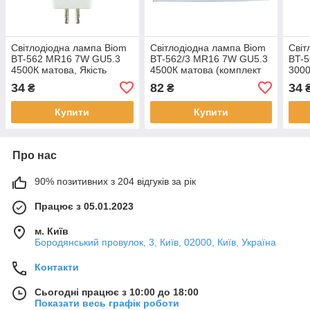
Світлодіодна лампа Biom
Світлодіодна лампа Biom
Світ
BT-562 MR16 7W GU5.3
BT-562/3 MR16 7W GU5.3
BT-
4500К матова, Якість
4500К матова (комплект
3000
3шт.), Якість
34
82
34
₴
₴
Купити
Купити
Про нас
90% позитивних з 204 відгуків за рік
Працює з 05.01.2023
м. Київ
Бородянський провулок, 3, Київ, 02000, Київ, Україна
Контакти
Сьогодні працює з 10:00 до 18:00
Показати весь графік роботи