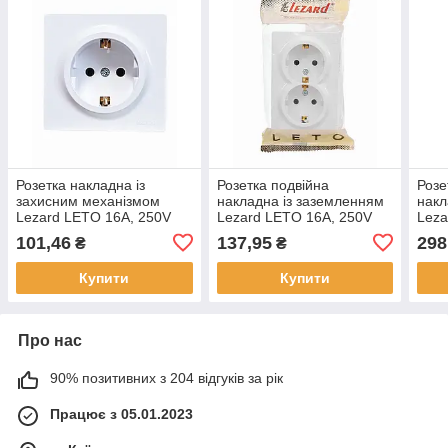
Розетка накладна із
Розетка подвійна
Розе
захисним механізмом
накладна із заземленням
накл
Lezard LETO 16A, 250V
Lezard LETO 16A, 250V
Leza
101,46
137,95
298
₴
₴
Купити
Купити
Про нас
90% позитивних з 204 відгуків за рік
Працює з 05.01.2023