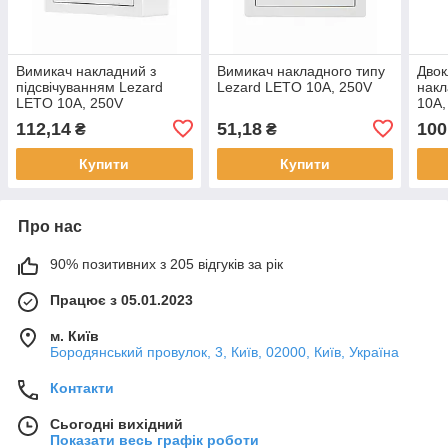
Вимикач накладний з
Вимикач накладного типу
Двок
підсвічуванням Lezard
Lezard LETO 10A, 250V
накл
LETO 10A, 250V
10A,
112,14
51,18
100
₴
₴
Купити
Купити
Про нас
90% позитивних з 205 відгуків за рік
Працює з 05.01.2023
м. Київ
Бородянський провулок, 3, Київ, 02000, Київ, Україна
Контакти
Сьогодні вихідний
Показати весь графік роботи