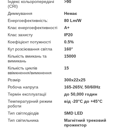
Індекс кольоропередачі
>90
(CRI)
Диммування
Немає
Енергоефективність:
80 Lm/W
Клас енергоефективності
A+
Клас захисту
IP20
Коефіцієнт потужності
0.5%
Кут розсіювання світла
160°
Кількість вмикань та
15000
вимикань
Кількість циклів
15
ввімкнення/вимкнення
Розмір
300х22х25
Робоча напруга
165-265V, 50/60Hz
Термін експлуатації
до 50,000 годин
Температурний режим
від -20°C до +45°C
роботи
Тип світлодіодів
SMD LED
Тип світильника
Магнітний трековий
прожектор