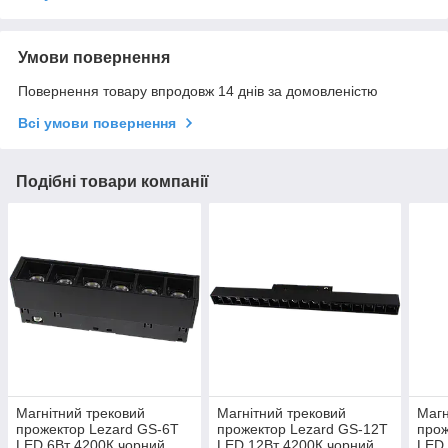
Умови повернення
Повернення товару впродовж 14 днів за домовленістю
Всі умови повернення
Подібні товари компанії
Магнітний трековий
Магнітний трековий
Магн
прожектор Lezard GS-6T
прожектор Lezard GS-12T
прож
LED 6Вт 4200К чорний
LED 12Вт 4200К чорний
LED 