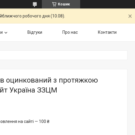
Кошик
айближчого робочого дня (10.08).
ри
Відгуки
Про нас
Контакти
в оцинкований з протяжкою
айт Україна ЗЗЦМ
овлення на сайті — 100 ₴