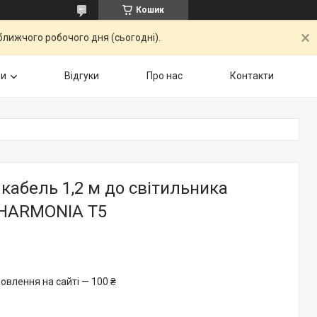
Кошик
ближчого робочого дня (сьогодні).
ри
Відгуки
Про нас
Контакти
абель 1,2 м до світильника
HARMONIA Т5
овлення на сайті — 100 ₴