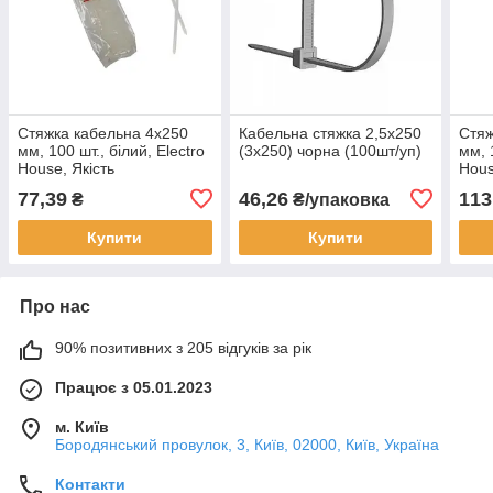
Стяжка кабельна 4х250
Кабельна стяжка 2,5х250
Стяж
мм, 100 шт., білий, Electro
(3х250) чорна (100шт/уп)
мм, 
House, Якість
Hous
77,39
46,26
113
₴
₴/упаковка
Купити
Купити
Про нас
90% позитивних з 205 відгуків за рік
Працює з 05.01.2023
м. Київ
Бородянський провулок, 3, Київ, 02000, Київ, Україна
Контакти