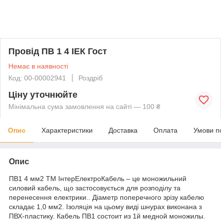
Провід ПВ 1 4 ІЕК Гост
Немає в наявності
Код: 00-00002941
Роздріб
Ціну уточнюйте
Мінімальна сума замовлення на сайті — 100 ₴
Опис
Характеристики
Доставка
Оплата
Умови п
Опис
ПВ1 4 мм2 ТМ ІнтерЕлектроКабель – це моножильний
силовий кабель, що застосовується для розподілу та
перенесення електрики.. Діаметр поперечного зрізу кабелю
складає 1,0 мм2. Ізоляція на цьому виді шнурах виконана з
ПВХ-пластику. Кабель ПВ1 состоит из 1й медной моножилы.