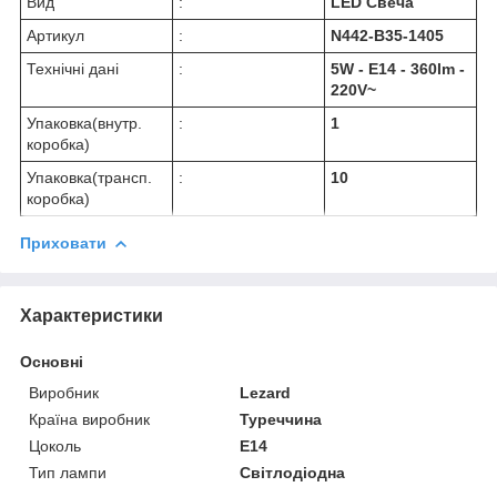
Вид
:
LED Свеча
Артикул
:
N442-B35-1405
Технічні дані
:
5W - E14 - 360lm -
220V~
Упаковка(внутр.
:
1
коробка)
Упаковка(трансп.
:
10
коробка)
Приховати
Характеристики
Основні
Виробник
Lezard
Країна виробник
Туреччина
Цоколь
E14
Тип лампи
Світлодіодна