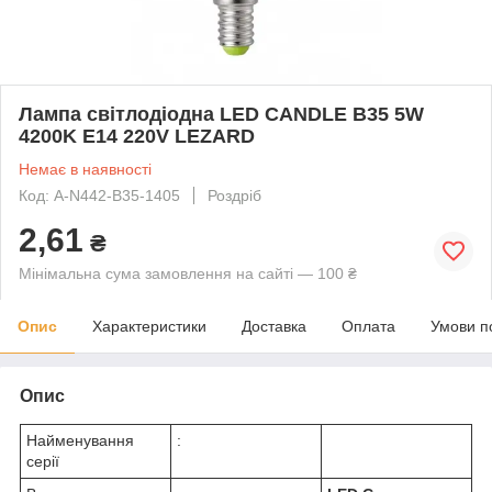
Лампа світлодіодна LED CANDLE B35 5W
4200K E14 220V LEZARD
Немає в наявності
Код: A-N442-B35-1405
Роздріб
2,61
₴
Мінімальна сума замовлення на сайті — 100 ₴
Опис
Характеристики
Доставка
Оплата
Умови п
Опис
Найменування
:
серії