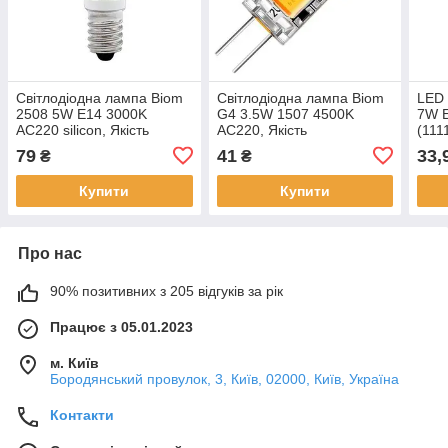
Світлодіодна лампа Biom
Світлодіодна лампа Biom
LED
2508 5W E14 3000K
G4 3.5W 1507 4500K
7W E
AC220 silicon, Якість
AC220, Якість
(111
79
41
33,
₴
₴
Купити
Купити
Про нас
90% позитивних з 205 відгуків за рік
Працює з 05.01.2023
м. Київ
Бородянський провулок, 3, Київ, 02000, Київ, Україна
Контакти