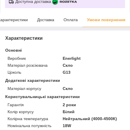
Доступна доставка
арактеристики
Доставка
Оплата
Умови повернення
Характеристики
Основні
Виробник
Enerlight
Матеріал розсіювача
Скло
Цоколь
G13
Додаткові характеристики
Матеріал корпусу
Скло
Користувальницькі характеристики
Гарантія
2 роки
Колір корпусу
Білий
Колірна температура
Нейтральний (4000-4500К)
Номінальна потужність
18W