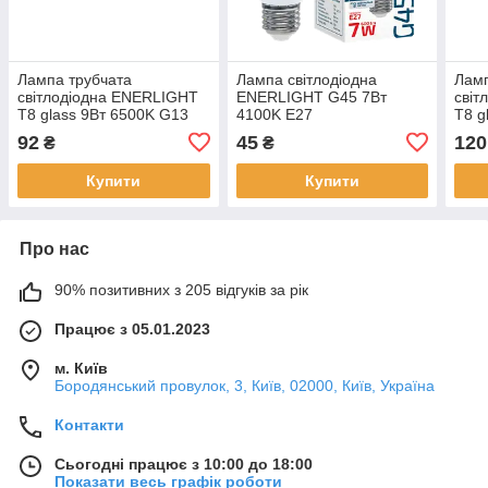
Лампа трубчата
Лампа світлодіодна
Ламп
світлодіодна ENERLIGHT
ENERLIGHT G45 7Вт
світ
T8 glass 9Вт 6500K G13
4100K E27
T8 g
92
45
120
₴
₴
Купити
Купити
Про нас
90% позитивних з 205 відгуків за рік
Працює з 05.01.2023
м. Київ
Бородянський провулок, 3, Київ, 02000, Київ, Україна
Контакти
Сьогодні працює з 10:00 до 18:00
Показати весь графік роботи