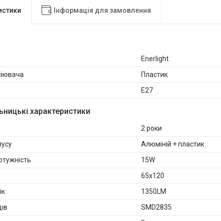
истики
Інформація для замовлення
Enerlight
сіювача
Пластик
E27
ьницькі характеристики
2 роки
пусу
Алюміній + пластик
отужність
15W
65х120
ік
1350LM
дів
SMD2835