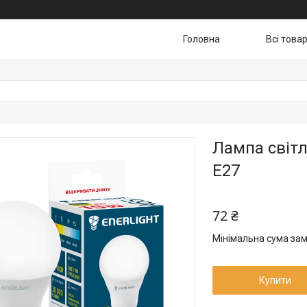
Головна
Всі това
Лампа світл
E27
72 ₴
Мінімальна сума зам
Купити