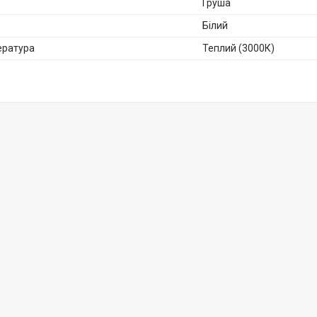
Груша
Білий
ература
Теплий (3000К)